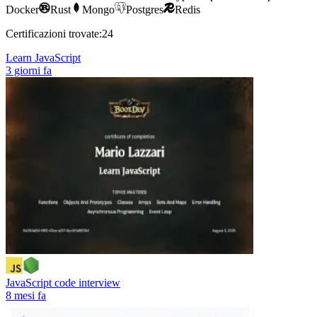
Docker
Rust
Mongo
Postgres
Redis
Certificazioni trovate:
24
Learn JavaScript
3 giorni fa
JavaScript code interview
8 mesi fa