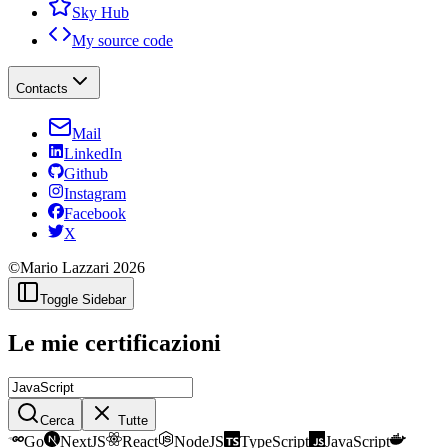
Sky Hub
My source code
Contacts
Mail
LinkedIn
Github
Instagram
Facebook
X
©Mario Lazzari
2026
Toggle Sidebar
Le mie certificazioni
Cerca
Tutte
Go
NextJS
React
NodeJS
TypeScript
JavaScript