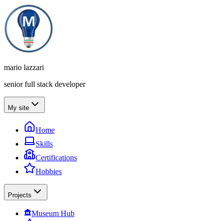
mario lazzari
senior full stack developer
My site
Home
Skills
Certifications
Hobbies
Projects
Museum Hub